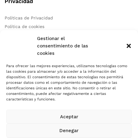
Privacidad
Políticas de Privacidad
Política de cookies
Aviso Legal
Gestionar el
consentimiento de las
cookies
Contacto
Para ofrecer las mejores experiencias, utilizamos tecnologías como
las cookies para almacenar y/o acceder a la información del
Teléfono:
+34 678 97 83 46
dispositivo. El consentimiento de estas tecnologías nos permitirá
Correo:
info@autocaresidea.com
procesar datos como el comportamiento de navegación o las
identificaciones únicas en este sitio. No consentir o retirar el
Dirección: Calle Carril de Guetara 35 Malaga, Malaga 29004
consentimiento, puede afectar negativamente a ciertas
características y funciones.
Aceptar
Usamos Métodos de Pagos Seguros
Denegar