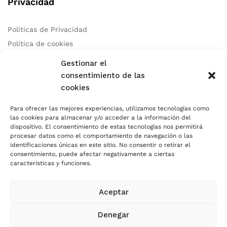
Privacidad
Políticas de Privacidad
Política de cookies
Aviso Legal
Gestionar el
consentimiento de las
cookies
Contacto
Para ofrecer las mejores experiencias, utilizamos tecnologías como
las cookies para almacenar y/o acceder a la información del
Teléfono:
+34 678 97 83 46
dispositivo. El consentimiento de estas tecnologías nos permitirá
Correo:
info@autocaresidea.com
procesar datos como el comportamiento de navegación o las
identificaciones únicas en este sitio. No consentir o retirar el
Dirección: Calle Carril de Guetara 35 Malaga, Malaga 29004
consentimiento, puede afectar negativamente a ciertas
características y funciones.
Aceptar
Usamos Métodos de Pagos Seguros
Denegar