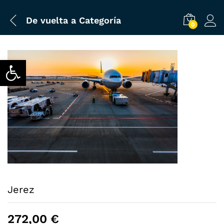
De vuelta a
Categoría
0
Abrir barra de herramientas
Jerez
272,00
€