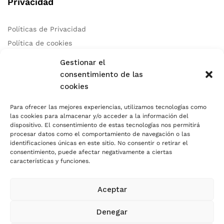
Privacidad
Políticas de Privacidad
Política de cookies
Aviso Legal
Gestionar el
consentimiento de las
cookies
Contacto
Para ofrecer las mejores experiencias, utilizamos tecnologías como
las cookies para almacenar y/o acceder a la información del
Teléfono:
+34 678 97 83 46
dispositivo. El consentimiento de estas tecnologías nos permitirá
Correo:
info@autocaresidea.com
procesar datos como el comportamiento de navegación o las
identificaciones únicas en este sitio. No consentir o retirar el
Dirección: Calle Carril de Guetara 35 Malaga, Malaga 29004
consentimiento, puede afectar negativamente a ciertas
características y funciones.
Aceptar
Usamos Métodos de Pagos Seguros
Denegar