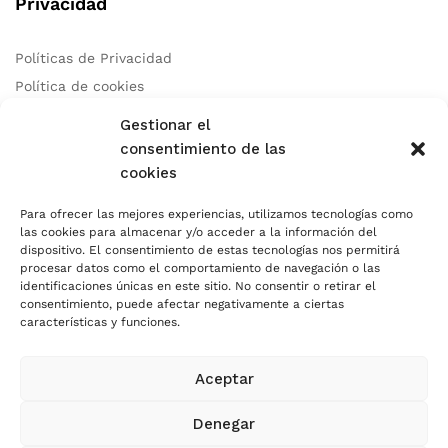
Privacidad
Políticas de Privacidad
Política de cookies
Aviso Legal
Gestionar el
consentimiento de las
cookies
Contacto
Para ofrecer las mejores experiencias, utilizamos tecnologías como
las cookies para almacenar y/o acceder a la información del
Teléfono:
+34 678 97 83 46
dispositivo. El consentimiento de estas tecnologías nos permitirá
Correo:
info@autocaresidea.com
procesar datos como el comportamiento de navegación o las
identificaciones únicas en este sitio. No consentir o retirar el
Dirección: Calle Carril de Guetara 35 Malaga, Malaga 29004
consentimiento, puede afectar negativamente a ciertas
características y funciones.
Aceptar
Usamos Métodos de Pagos Seguros
Denegar