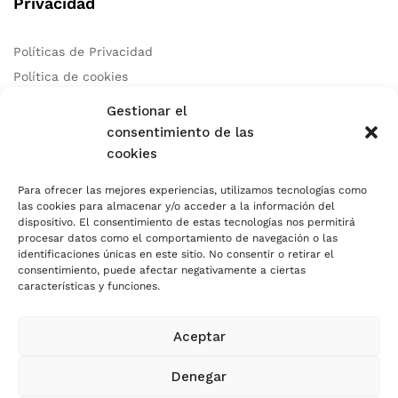
Privacidad
Políticas de Privacidad
Política de cookies
Aviso Legal
Gestionar el
consentimiento de las
cookies
Contacto
Para ofrecer las mejores experiencias, utilizamos tecnologías como
las cookies para almacenar y/o acceder a la información del
Teléfono:
+34 678 97 83 46
dispositivo. El consentimiento de estas tecnologías nos permitirá
Correo:
info@autocaresidea.com
procesar datos como el comportamiento de navegación o las
identificaciones únicas en este sitio. No consentir o retirar el
Dirección: Calle Carril de Guetara 35 Malaga, Malaga 29004
consentimiento, puede afectar negativamente a ciertas
características y funciones.
Aceptar
Usamos Métodos de Pagos Seguros
Denegar