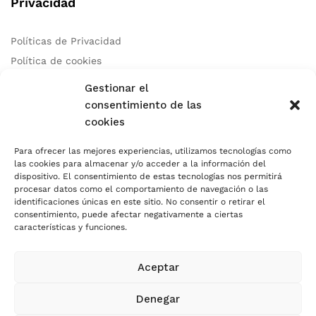
Privacidad
Políticas de Privacidad
Política de cookies
Aviso Legal
Gestionar el
consentimiento de las
cookies
Contacto
Para ofrecer las mejores experiencias, utilizamos tecnologías como
las cookies para almacenar y/o acceder a la información del
Teléfono:
+34 678 97 83 46
dispositivo. El consentimiento de estas tecnologías nos permitirá
Correo:
info@autocaresidea.com
procesar datos como el comportamiento de navegación o las
identificaciones únicas en este sitio. No consentir o retirar el
Dirección: Calle Carril de Guetara 35 Malaga, Malaga 29004
consentimiento, puede afectar negativamente a ciertas
características y funciones.
Aceptar
Usamos Métodos de Pagos Seguros
Denegar