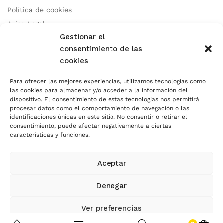
Política de cookies
Aviso Legal
Gestionar el
consentimiento de las
Contacto
cookies
Para ofrecer las mejores experiencias, utilizamos tecnologías como
Teléfono:
+34 678 97 83 46
las cookies para almacenar y/o acceder a la información del
Correo:
info@autocaresidea.com
dispositivo. El consentimiento de estas tecnologías nos permitirá
procesar datos como el comportamiento de navegación o las
Dirección: Calle Carril de Guetara 35 Malaga, Malaga 29004
identificaciones únicas en este sitio. No consentir o retirar el
consentimiento, puede afectar negativamente a ciertas
características y funciones.
Aceptar
Usamos Métodos de Pagos Seguros
Denegar
© 2024 SOMOS.plus
| Todos los Derechos Reservados
Ver preferencias